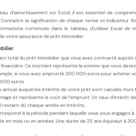
eau d’amortissement sur Excel, il est essentiel de compren
Connaître la signification de chaque terme et indicateur fi
formations contenues dans le tableau, d’utiliser Excel de m
 de votre assurance de prêt immobilier.
bilier
tant total du prêt immobilier que vous avez contracté auprès 
n financière. Ce montant représente la somme que vous devez
xemple, si vous avez emprunté 200 000 euros pour acheter v
 000 euros.
x annuel auquel les intérêts de votre prêt sont calculés, hors f
ntage et représente le coût de l’emprunt. Un taux d’intérêt d
al restant dû chaque année en intérêts.
orrespond à la période pendant laquelle vous vous engagez à
ée en mois ou en années. Une durée de 25 ans équivaut à 30