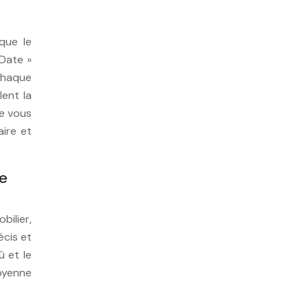
que le
 Date »
chaque
lent la
ue vous
ire et
pe
ilier,
écis et
û et le
oyenne