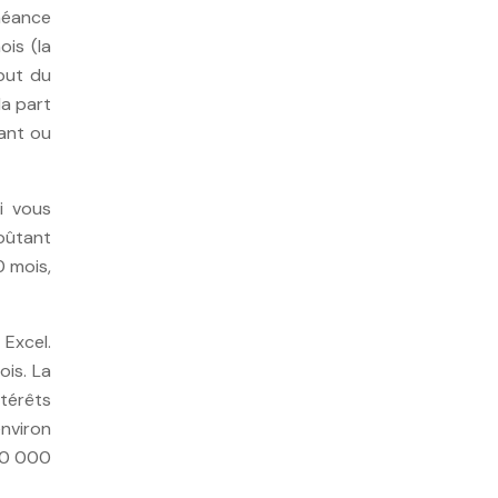
héance
is (la
ébut du
la part
tant ou
i vous
oûtant
0 mois,
Excel.
is. La
ntérêts
nviron
 10 000