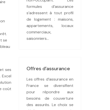
non-occupant. Les
aire
formules d’assurance
s’adressent à tout profil
de logement : maisons,
ion
appartements, locaux
commerciaux,
rêt.
saisonniers…
nt se
ableau
Offres d’assurance
 et ses
. Excel
Les offres d’assurance en
olution
France se diversifient
le coût
pour répondre aux
besoins de couverture
des assurés. Le choix se