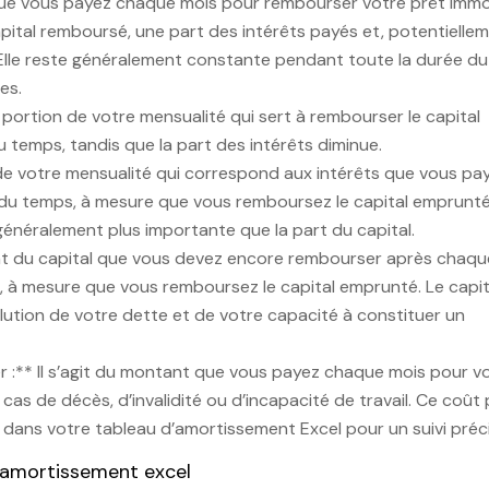
 que vous payez chaque mois pour rembourser votre prêt immob
ital remboursé, une part des intérêts payés et, potentiellem
 Elle reste généralement constante pendant toute la durée du
es.
 portion de votre mensualité qui sert à rembourser le capital
 temps, tandis que la part des intérêts diminue.
n de votre mensualité qui correspond aux intérêts que vous pa
l du temps, à mesure que vous remboursez le capital emprunté
 généralement plus importante que la part du capital.
ant du capital que vous devez encore rembourser après chaqu
, à mesure que vous remboursez le capital emprunté. Le capit
olution de votre dette et de votre capacité à constituer un
r :** Il s’agit du montant que vous payez chaque mois pour v
as de décès, d’invalidité ou d’incapacité de travail. Ce coût
ré dans votre tableau d’amortissement Excel pour un suivi préci
’amortissement excel