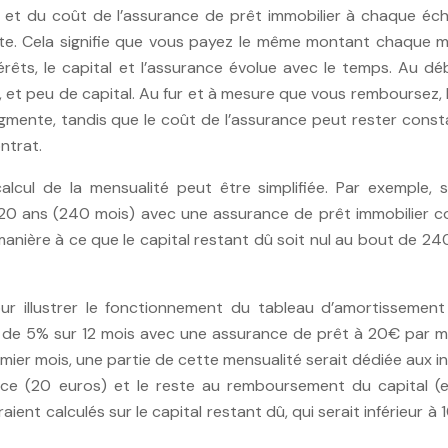
sé et du coût de l’assurance de prêt immobilier à chaque éc
te. Cela signifie que vous payez le même montant chaque mo
ntérêts, le capital et l’assurance évolue avec le temps. Au d
, et peu de capital. Au fur et à mesure que vous remboursez, 
ugmente, tandis que le coût de l’assurance peut rester cons
ntrat.
lcul de la mensualité peut être simplifiée. Par exemple, s
0 ans (240 mois) avec une assurance de prêt immobilier c
manière à ce que le capital restant dû soit nul au bout de 24
r illustrer le fonctionnement du tableau d’amortissement 
 de 5% sur 12 mois avec une assurance de prêt à 20€ par mo
mier mois, une partie de cette mensualité serait dédiée aux i
ance (20 euros) et le reste au remboursement du capital (e
raient calculés sur le capital restant dû, qui serait inférieur à