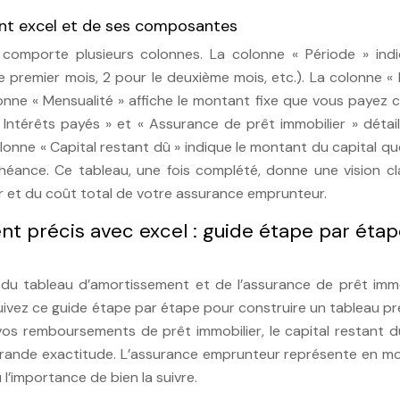
ent excel et de ses composantes
comporte plusieurs colonnes. La colonne « Période » indi
 premier mois, 2 pour le deuxième mois, etc.). La colonne «
onne « Mensualité » affiche le montant fixe que vous payez 
Intérêts payés » et « Assurance de prêt immobilier » détail
olonne « Capital restant dû » indique le montant du capital q
ance. Ce tableau, une fois complété, donne une vision cla
er et du coût total de votre assurance emprunteur.
t précis avec excel : guide étape par éta
u tableau d’amortissement et de l’assurance de prêt immob
uivez ce guide étape par étape pour construire un tableau pr
vos remboursements de prêt immobilier, le capital restant d
grande exactitude. L’assurance emprunteur représente en m
 l’importance de bien la suivre.