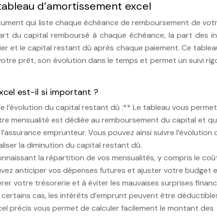
tableau d’amortissement excel
cument qui liste chaque échéance de remboursement de votr
a part du capital remboursé à chaque échéance, la part des i
ier et le capital restant dû après chaque paiement. Ce tablea
votre prêt, son évolution dans le temps et permet un suivi ri
el est-il si important ?
 l’évolution du capital restant dû :** Le tableau vous perme
tre mensualité est dédiée au remboursement du capital et qu
 l’assurance emprunteur. Vous pouvez ainsi suivre l’évolution 
liser la diminution du capital restant dû.
connaissant la répartition de vos mensualités, y compris le coû
uvez anticiper vos dépenses futures et ajuster votre budget 
r votre trésorerie et à éviter les mauvaises surprises financ
s certains cas, les intérêts d’emprunt peuvent être déductible
el précis vous permet de calculer facilement le montant des