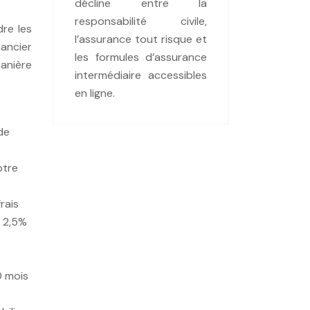
décline entre la
responsabilité civile,
dre les
l’assurance tout risque et
nancier
les formules d’assurance
anière
intermédiaire accessibles
en ligne.
de
otre
rais
e 2,5%
0 mois