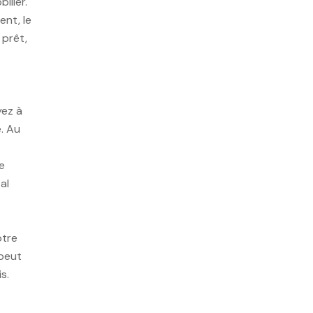
ilier.
ent, le
 prêt,
yez à
. Au
e
al
otre
 peut
s.