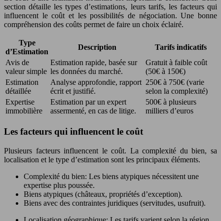
section détaille les types d’estimations, leurs tarifs, les facteurs qui
influencent le coût et les possibilités de négociation. Une bonne
compréhension des coûts permet de faire un choix éclairé.
Type
Description
Tarifs indicatifs
d’Estimation
Avis de
Estimation rapide, basée sur
Gratuit à faible coût
valeur simple
les données du marché.
(50€ à 150€)
Estimation
Analyse approfondie, rapport
250€ à 750€ (varie
détaillée
écrit et justifié.
selon la complexité)
Expertise
Estimation par un expert
500€ à plusieurs
immobilière
assermenté, en cas de litige.
milliers d’euros
Les facteurs qui influencent le coût
Plusieurs facteurs influencent le coût. La complexité du bien, sa
localisation et le type d’estimation sont les principaux éléments.
Complexité du bien: Les biens atypiques nécessitent une
expertise plus poussée.
Biens atypiques (châteaux, propriétés d’exception).
Biens avec des contraintes juridiques (servitudes, usufruit).
Localisation géographique: Les tarifs varient selon la région.